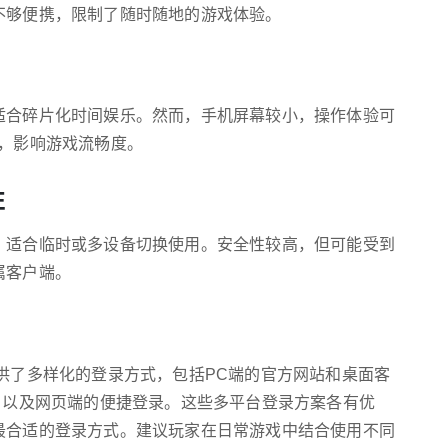
不够便携，限制了随时随地的游戏体验。
适合碎片化时间娱乐。然而，手机屏幕较小，操作体验可
，影响游戏流畅度。
性
，适合临时或多设备切换使用。安全性较高，但可能受到
属客户端。
供了多样化的登录方式，包括PC端的官方网站和桌面客
，以及网页端的便捷登录。这些多平台登录方案各有优
最合适的登录方式。建议玩家在日常游戏中结合使用不同