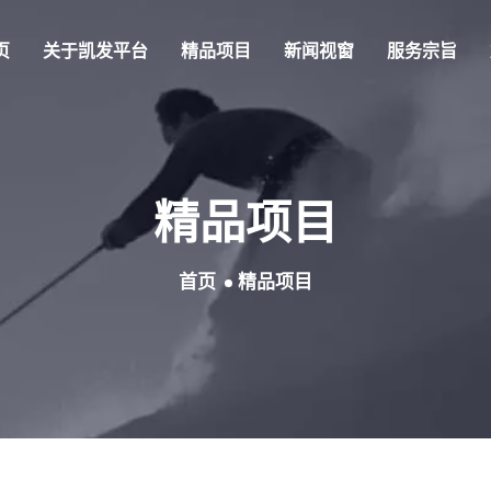
页
关于
凯发平台
精品项目
新闻视窗
服务宗旨
精品项目
首页
精品项目