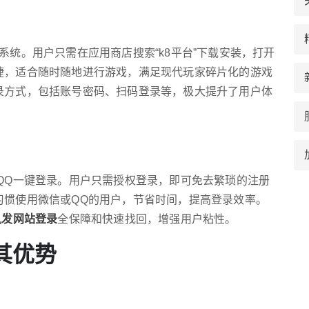
id系统。用户只需在应用商店搜索“k8平台”下载安装，打开
捷，适合随时随地进行游戏，满足现代玩家碎片化的游戏
录方式，包括账号密码、扫码登录等，极大提升了用户体
QQ一键登录。用户只需授权登录，即可免去繁琐的注册
习惯使用微信或QQ的用户，节省时间，提高登录效率。
发网站登录
全保障和快速找回，增强用户粘性。
其优势