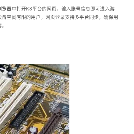
浏览器中打开K8平台的网页，输入账号信息即可进入游
设备空间有限的用户。网页登录支持多平台同步，确保用
容。