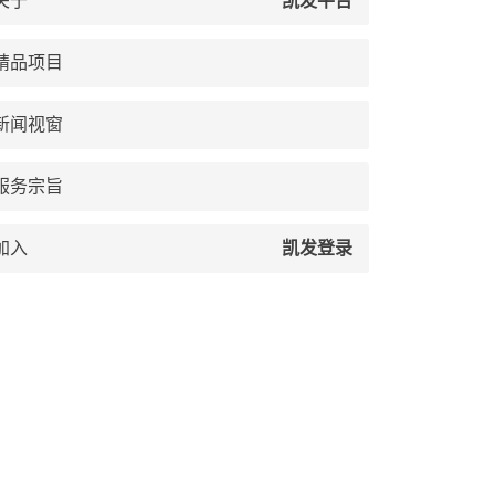
关于
凯发平台
精品项目
新闻视窗
服务宗旨
加入
凯发登录