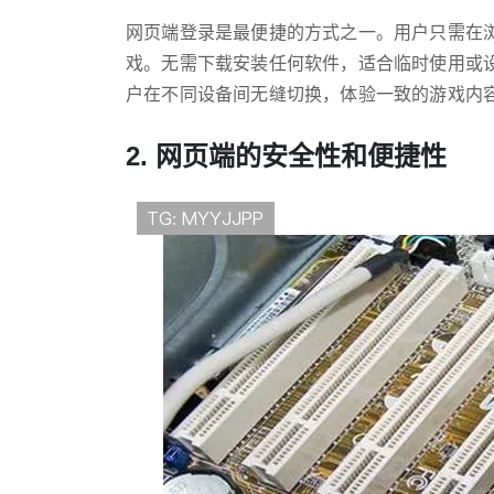
网页端登录是最便捷的方式之一。用户只需在
戏。无需下载安装任何软件，适合临时使用或
户在不同设备间无缝切换，体验一致的游戏内
2. 网页端的安全性和便捷性